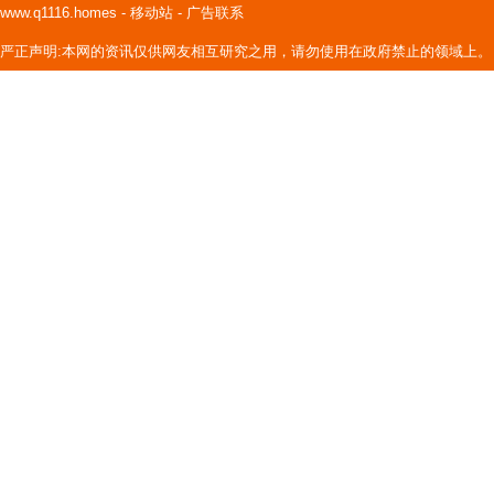
www.q1116.homes
-
移动站
-
广告联系
严正声明:本网的资讯仅供网友相互研究之用，请勿使用在政府禁止的领域上。