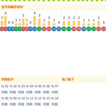
按号码顺序排列
4
4
3
3
2
2
2
2
2
2
2
1
1
1
1
1
1
1
1
0
0
0
0
0
1
2
3
4
5
6
7
8
9
10
11
12
13
14
15
16
17
18
19
20
21
22
23
24
同期热开
热门帖子
与 01
与 02
与 03
与 04
与 05
与 06
与 07
同期
同期
同期
同期
同期
同期
同期
与 08
与 09
与 10
与 11
与 12
与 13
与 14
同期
同期
同期
同期
同期
同期
同期