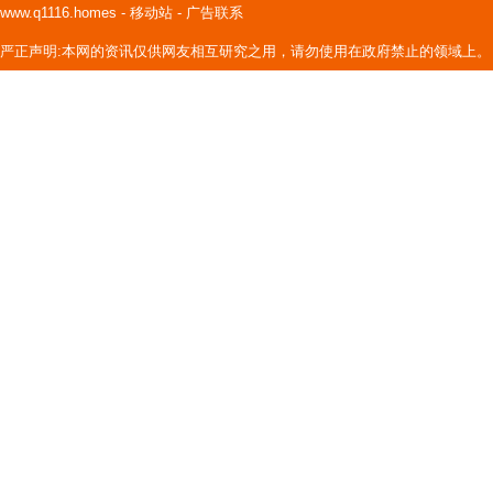
www.q1116.homes
-
移动站
-
广告联系
严正声明:本网的资讯仅供网友相互研究之用，请勿使用在政府禁止的领域上。