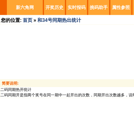
新六角网
开奖历史
实时报码
挑码助手
属性参照
您的位置:
首页
»
和34号同期热出统计
简要说明:
二码同期热开统计
二码同期开是指两个奖号在同一期中一起开出的次数，同期开出次数越多，说