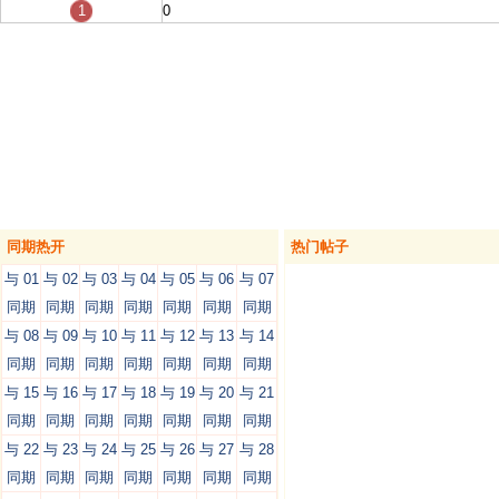
1
0
同期热开
热门帖子
与 01
与 02
与 03
与 04
与 05
与 06
与 07
同期
同期
同期
同期
同期
同期
同期
与 08
与 09
与 10
与 11
与 12
与 13
与 14
同期
同期
同期
同期
同期
同期
同期
与 15
与 16
与 17
与 18
与 19
与 20
与 21
同期
同期
同期
同期
同期
同期
同期
与 22
与 23
与 24
与 25
与 26
与 27
与 28
同期
同期
同期
同期
同期
同期
同期