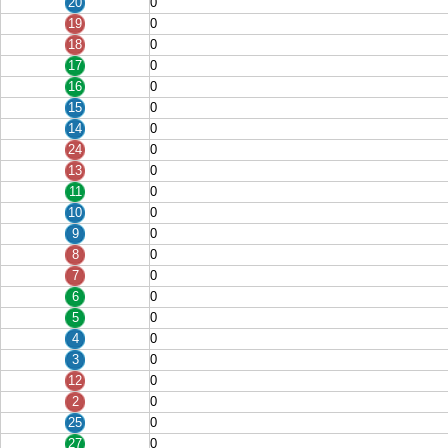
20
0
19
0
18
0
17
0
16
0
15
0
14
0
24
0
13
0
11
0
10
0
9
0
8
0
7
0
6
0
5
0
4
0
3
0
12
0
2
0
25
0
27
0