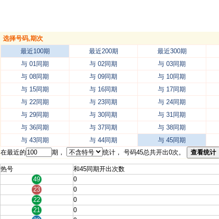
选择号码,期次
最近100期
最近200期
最近300期
与 01同期
与 02同期
与 03同期
与 08同期
与 09同期
与 10同期
与 15同期
与 16同期
与 17同期
与 22同期
与 23同期
与 24同期
与 29同期
与 30同期
与 31同期
与 36同期
与 37同期
与 38同期
与 43同期
与 44同期
与 45同期
在最近的
期，
统计， 号码45总共开出0次。
查看统计
热号
和45同期开出次数
49
0
23
0
22
0
21
0