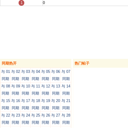
1
0
同期热开
热门帖子
与 01
与 02
与 03
与 04
与 05
与 06
与 07
同期
同期
同期
同期
同期
同期
同期
与 08
与 09
与 10
与 11
与 12
与 13
与 14
同期
同期
同期
同期
同期
同期
同期
与 15
与 16
与 17
与 18
与 19
与 20
与 21
同期
同期
同期
同期
同期
同期
同期
与 22
与 23
与 24
与 25
与 26
与 27
与 28
同期
同期
同期
同期
同期
同期
同期