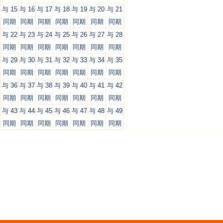
与 15
与 16
与 17
与 18
与 19
与 20
与 21
同期
同期
同期
同期
同期
同期
同期
与 22
与 23
与 24
与 25
与 26
与 27
与 28
同期
同期
同期
同期
同期
同期
同期
与 29
与 30
与 31
与 32
与 33
与 34
与 35
同期
同期
同期
同期
同期
同期
同期
与 36
与 37
与 38
与 39
与 40
与 41
与 42
同期
同期
同期
同期
同期
同期
同期
与 43
与 44
与 45
与 46
与 47
与 48
与 49
同期
同期
同期
同期
同期
同期
同期