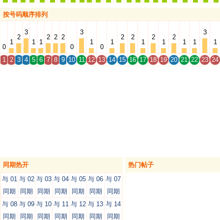
按号码顺序排列
3
3
3
2
2
2
2
2
2
2
2
1
1
1
1
1
1
1
1
1
1
0
0
0
1
2
3
4
5
6
7
8
9
10
11
12
13
14
15
16
17
18
19
20
21
22
23
24
同期热开
热门帖子
与 01
与 02
与 03
与 04
与 05
与 06
与 07
同期
同期
同期
同期
同期
同期
同期
与 08
与 09
与 10
与 11
与 12
与 13
与 14
同期
同期
同期
同期
同期
同期
同期