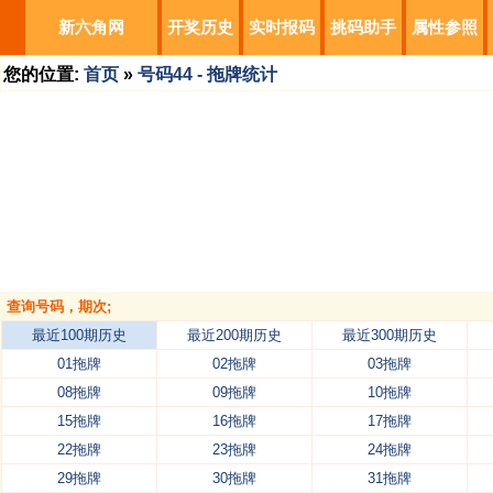
新六角网
开奖历史
实时报码
挑码助手
属性参照
您的位置:
首页
»
号码44 - 拖牌统计
查询号码，期次;
最近100期历史
最近200期历史
最近300期历史
01拖牌
02拖牌
03拖牌
08拖牌
09拖牌
10拖牌
15拖牌
16拖牌
17拖牌
22拖牌
23拖牌
24拖牌
29拖牌
30拖牌
31拖牌