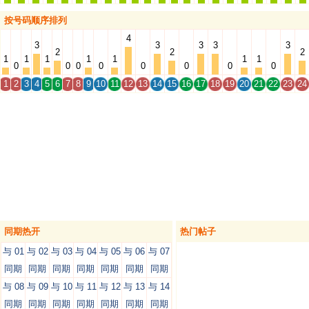
按号码顺序排列
4
3
3
3
3
3
2
2
2
1
1
1
1
1
1
1
0
0
0
0
0
0
0
0
1
2
3
4
5
6
7
8
9
10
11
12
13
14
15
16
17
18
19
20
21
22
23
24
同期热开
热门帖子
与 01
与 02
与 03
与 04
与 05
与 06
与 07
同期
同期
同期
同期
同期
同期
同期
与 08
与 09
与 10
与 11
与 12
与 13
与 14
同期
同期
同期
同期
同期
同期
同期