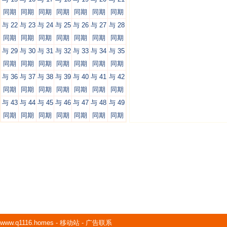
同期
同期
同期
同期
同期
同期
同期
与 22
与 23
与 24
与 25
与 26
与 27
与 28
同期
同期
同期
同期
同期
同期
同期
与 29
与 30
与 31
与 32
与 33
与 34
与 35
同期
同期
同期
同期
同期
同期
同期
与 36
与 37
与 38
与 39
与 40
与 41
与 42
同期
同期
同期
同期
同期
同期
同期
与 43
与 44
与 45
与 46
与 47
与 48
与 49
同期
同期
同期
同期
同期
同期
同期
www.q1116.homes
-
移动站
-
广告联系