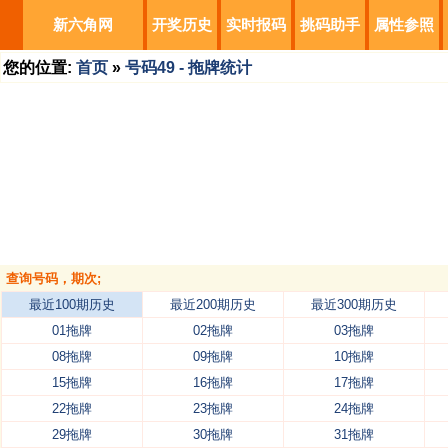
新六角网
开奖历史
实时报码
挑码助手
属性参照
您的位置:
首页
»
号码49 - 拖牌统计
查询号码，期次;
最近100期历史
最近200期历史
最近300期历史
01拖牌
02拖牌
03拖牌
08拖牌
09拖牌
10拖牌
15拖牌
16拖牌
17拖牌
22拖牌
23拖牌
24拖牌
29拖牌
30拖牌
31拖牌