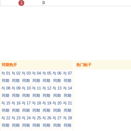
1
0
同期热开
热门帖子
与 01
与 02
与 03
与 04
与 05
与 06
与 07
同期
同期
同期
同期
同期
同期
同期
与 08
与 09
与 10
与 11
与 12
与 13
与 14
同期
同期
同期
同期
同期
同期
同期
与 15
与 16
与 17
与 18
与 19
与 20
与 21
同期
同期
同期
同期
同期
同期
同期
与 22
与 23
与 24
与 25
与 26
与 27
与 28
同期
同期
同期
同期
同期
同期
同期