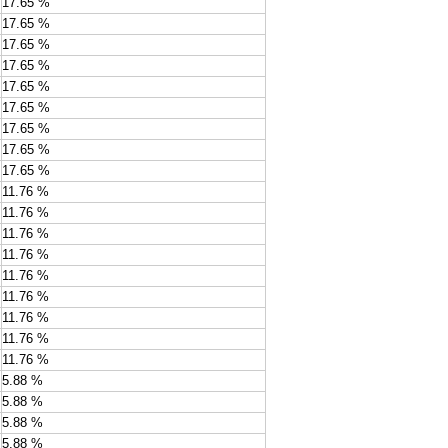
17.65 %
17.65 %
17.65 %
17.65 %
17.65 %
17.65 %
17.65 %
17.65 %
17.65 %
11.76 %
11.76 %
11.76 %
11.76 %
11.76 %
11.76 %
11.76 %
11.76 %
11.76 %
5.88 %
5.88 %
5.88 %
5.88 %