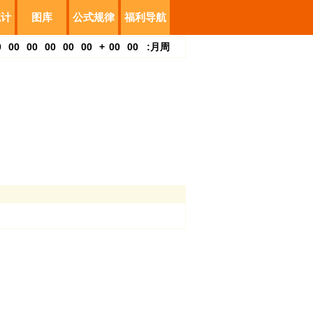
统计
图库
公式规律
福利导航
0
00
00
00
00
00
+
00
00
:
月
周