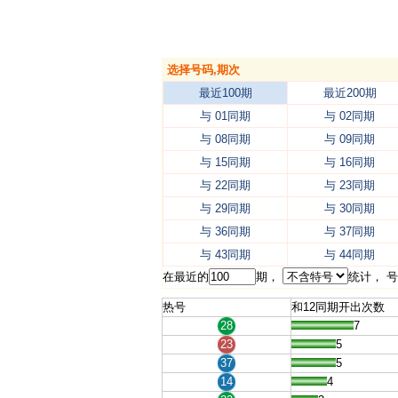
选择号码,期次
最近100期
最近200期
与 01同期
与 02同期
与 08同期
与 09同期
与 15同期
与 16同期
与 22同期
与 23同期
与 29同期
与 30同期
与 36同期
与 37同期
与 43同期
与 44同期
在最近的
期，
统计， 号
热号
和12同期开出次数
28
7
23
5
37
5
14
4